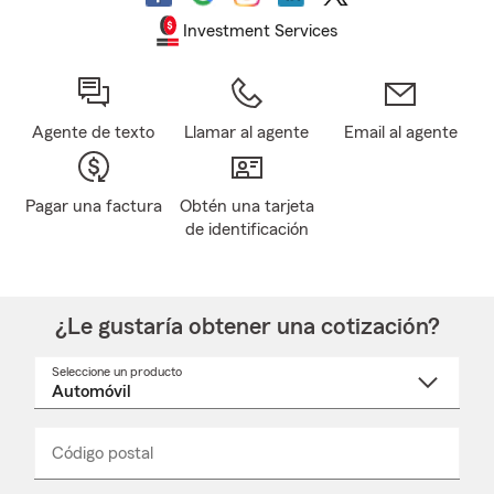
Investment Services
Agente de texto
Llamar al agente
Email al agente
Pagar una factura
Obtén una tarjeta
de identificación
¿Le gustaría obtener una cotización?
Seleccione un producto
Seleccione
un
nombre
de
producto
del
Código postal
Ingresa
Ingresa
_____
menú
un
un
desplegable
código
código