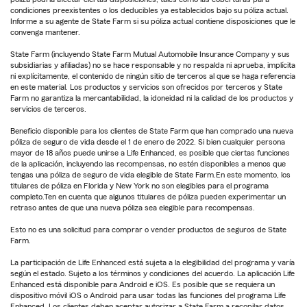
condiciones preexistentes o los deducibles ya establecidos bajo su póliza actual.
Informe a su agente de State Farm si su póliza actual contiene disposiciones que le
convenga mantener.
State Farm (incluyendo State Farm Mutual Automobile Insurance Company y sus
subsidiarias y afiliadas) no se hace responsable y no respalda ni aprueba, implícita
ni explícitamente, el contenido de ningún sitio de terceros al que se haga referencia
en este material. Los productos y servicios son ofrecidos por terceros y State
Farm no garantiza la mercantabilidad, la idoneidad ni la calidad de los productos y
servicios de terceros.
Beneficio disponible para los clientes de State Farm que han comprado una nueva
póliza de seguro de vida desde el 1 de enero de 2022. Si bien cualquier persona
mayor de 18 años puede unirse a Life Enhanced, es posible que ciertas funciones
de la aplicación, incluyendo las recompensas, no estén disponibles a menos que
tengas una póliza de seguro de vida elegible de State Farm.En este momento, los
titulares de póliza en Florida y New York no son elegibles para el programa
completo.Ten en cuenta que algunos titulares de póliza pueden experimentar un
retraso antes de que una nueva póliza sea elegible para recompensas.
Esto no es una solicitud para comprar o vender productos de seguros de State
Farm.
La participación de Life Enhanced está sujeta a la elegibilidad del programa y varía
según el estado. Sujeto a los términos y condiciones del acuerdo. La aplicación Life
Enhanced está disponible para Android e iOS. Es posible que se requiera un
dispositivo móvil iOS o Android para usar todas las funciones del programa Life
Enhanced. Los clientes deben aceptar autorizar a State Farm a recopilar datos