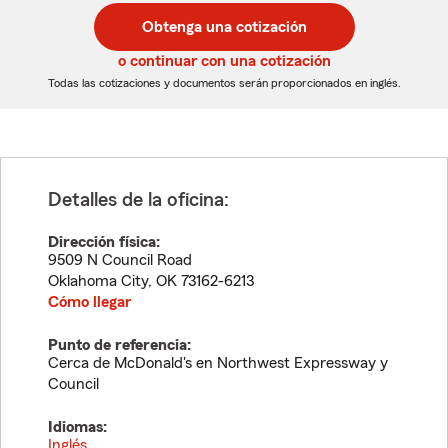
postal
postal
Obtenga una cotización
de
de
5
5
o continuar con una cotización
dígitos
dígitos
Todas las cotizaciones y documentos serán proporcionados en inglés.
Detalles de la oficina:
Dirección física:
9509 N Council Road
Oklahoma City
,
OK
73162-6213
Cómo llegar
Punto de referencia:
Cerca de McDonald's en Northwest Expressway y
Council
Idiomas:
Inglés