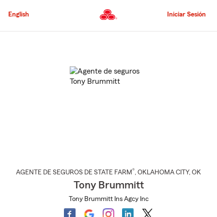
Pasar
al
English
Iniciar Sesión
contenido
principal
Comienzo
del
contenido
principal
®
AGENTE DE SEGUROS DE STATE FARM
,
OKLAHOMA CITY
, OK
Tony Brummitt
Tony Brummitt Ins Agcy Inc