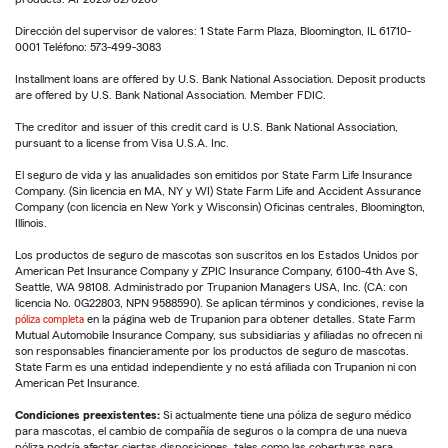
Dirección del supervisor de valores: 1 State Farm Plaza, Bloomington, IL 61710-
0001 Teléfono: 573-499-3083
Installment loans are offered by U.S. Bank National Association. Deposit products
are offered by U.S. Bank National Association. Member FDIC.
The creditor and issuer of this credit card is U.S. Bank National Association,
pursuant to a license from Visa U.S.A. Inc.
El seguro de vida y las anualidades son emitidos por State Farm Life Insurance
Company. (Sin licencia en MA, NY y WI) State Farm Life and Accident Assurance
Company (con licencia en New York y Wisconsin) Oficinas centrales, Bloomington,
Illinois.
Los productos de seguro de mascotas son suscritos en los Estados Unidos por
American Pet Insurance Company y ZPIC Insurance Company, 6100-4th Ave S,
Seattle, WA 98108. Administrado por Trupanion Managers USA, Inc. (CA: con
licencia No. 0G22803, NPN 9588590). Se aplican términos y condiciones, revise la
póliza completa
en la página web de Trupanion para obtener detalles. State Farm
Mutual Automobile Insurance Company, sus subsidiarias y afiliadas no ofrecen ni
son responsables financieramente por los productos de seguro de mascotas.
State Farm es una entidad independiente y no está afiliada con Trupanion ni con
American Pet Insurance.
Condiciones preexistentes:
Si actualmente tiene una póliza de seguro médico
para mascotas, el cambio de compañía de seguros o la compra de una nueva
póliza podría afectar ciertas disposiciones, tales como las coberturas para